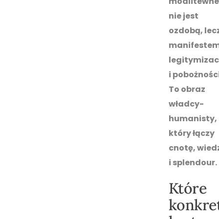
modlitewne
nie jest
ozdobą, lec
manifeste
legitymizac
i pobożności
To obraz
władcy-
humanisty,
który łączy
cnotę, wied
i splendour.
Które
konkre