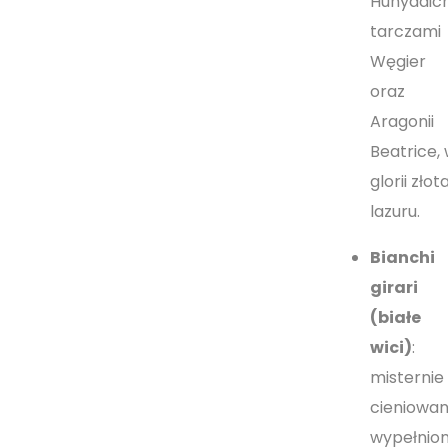
Hunyadich
tarczami
Węgier
oraz
Aragonii
Beatrice,
glorii złota
lazuru.
Bianchi
girari
(białe
wici)
:
misternie
cieniowan
wypełnio