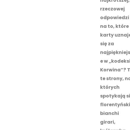
najkrótszej,
rzeczowej
odpowiedzi
na to, które
karty uznaj
się za
najpiękniej
e w „kodeks
Korwina”?
te strony, n
których
spotykają s
florentyńsk
bianchi
girari,