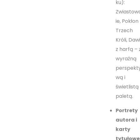
ku):
Zwiastow
ie, Pokłon
Trzech
Króli, Daw
z harfą – 
wyraźną
perspekt
wą i
świetlistą
paletą.
Portrety
autora i
karty
tytułowe