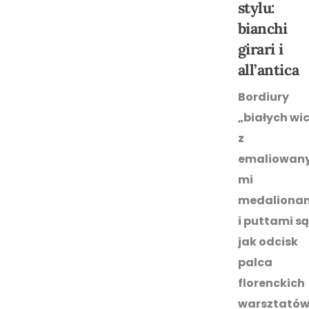
stylu:
bianchi
girari i
all’antica
Bordiury
„białych wic
z
emaliowan
mi
medaliona
i puttami są
jak odcisk
palca
florenckich
warsztató