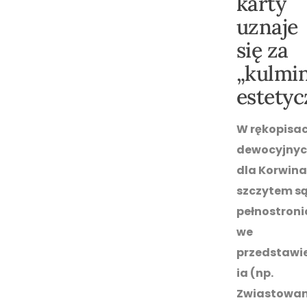
karty
uznaje
się za
„kulmin
estety
W rękopisa
dewocyjny
dla Korwina
szczytem s
pełnostroni
we
przedstawi
ia (np.
Zwiastowan