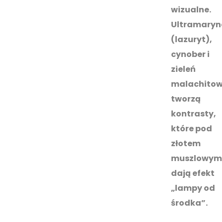
wizualne.
Ultramaryn
(lazuryt),
cynober i
zieleń
malachito
tworzą
kontrasty,
które pod
złotem
muszlowym
dają efekt
„lampy od
środka”.