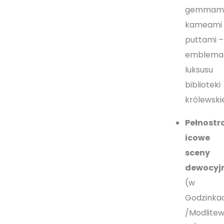
gemmami
kameami 
puttami –
emblema
luksusu
biblioteki
królewskie
Pełnostr
icowe
sceny
dewocyj
(w
Godzinka
/Modlitew