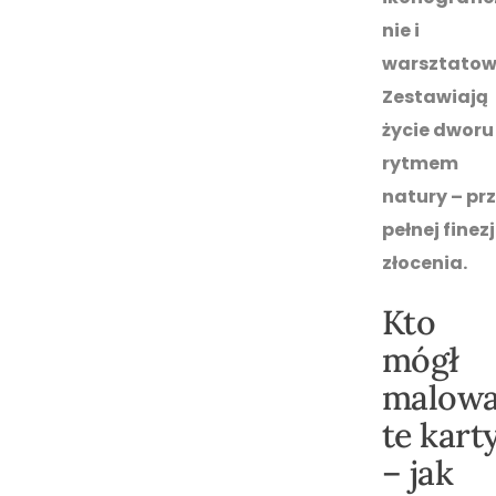
nie i
warsztatow
Zestawiają
życie dworu
rytmem
natury – pr
pełnej finezj
złocenia.
Kto
mógł
malow
te kart
– jak