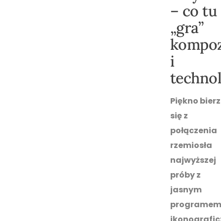
– co tu
„gra”
kompoz
i
techno
Piękno bierz
się z
połączenia
rzemiosła
najwyższej
próby z
jasnym
programe
ikonografic