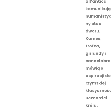
all’antica
komunikują
humanistyc
ny etos
dworu.
Kamee,
trofea,
girlandy i
candelabre
mówią o
aspiracji do
rzymskiej
klasyczności
uczoności
króla.