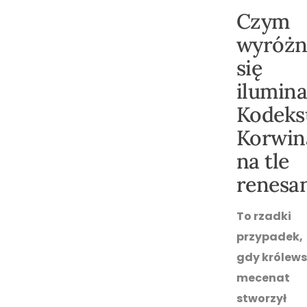
Czym
wyróżn
się
ilumina
Kodeks
Korwin
na tle
renesa
To rzadki
przypadek,
gdy królews
mecenat
stworzył