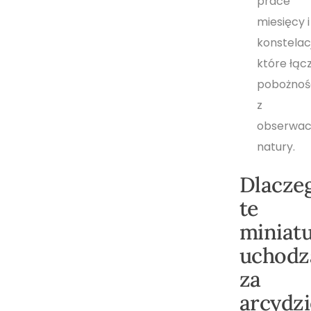
prace
miesięcy i
konstelac
które łąc
pobożnoś
z
obserwac
natury.
Dlacze
te
miniat
uchodz
za
arcydzi