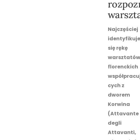
rozpoz
warszt
Najczęściej
identyfikuj
się rękę
warsztató
florenckich
współpracu
cych z
dworem
Korwina
(Attavante
degli
Attavanti,