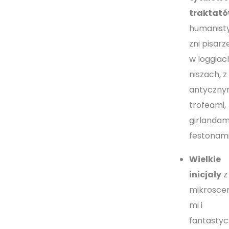
traktat
humanist
zni pisarz
w loggiach
niszach, z
antyczny
trofeami,
girlandami
festonami
Wielkie
inicjały
z
mikrosce
mi i
fantastyc