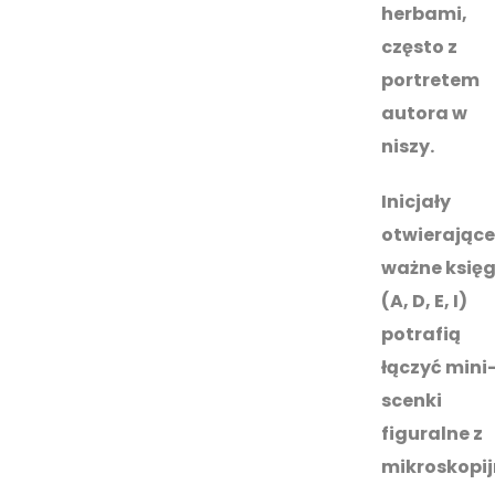
herbami,
często z
portretem
autora w
niszy.
Inicjały
otwierające
ważne księg
(A, D, E, I)
potrafią
łączyć mini
scenki
figuralne z
mikroskopij