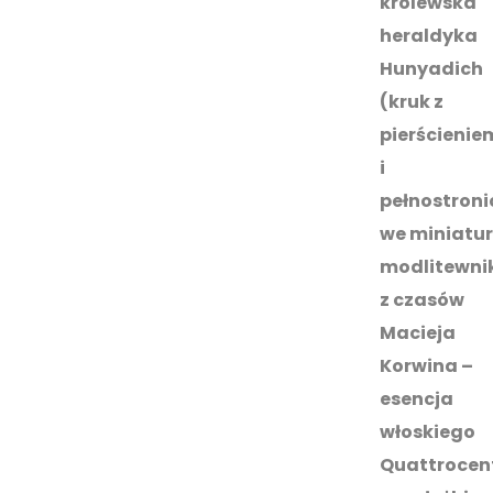
królewska
heraldyka
Hunyadich
(kruk z
pierścienie
i
pełnostroni
we miniatu
modlitewni
z czasów
Macieja
Korwina –
esencja
włoskiego
Quattrocen