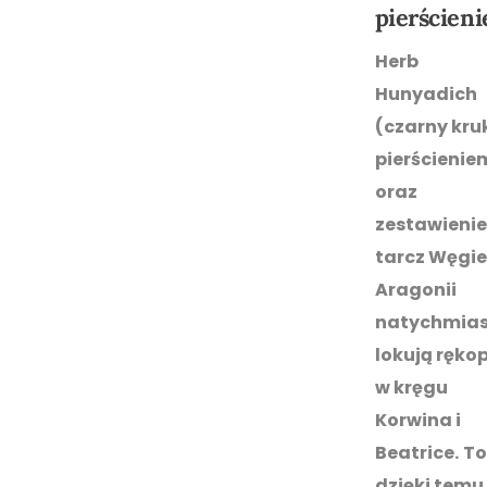
pierścien
Herb
Hunyadich
(czarny kruk
pierścienie
oraz
zestawienie
tarcz Węgier
Aragonii
natychmias
lokują rękop
w kręgu
Korwina i
Beatrice.
To
dzięki temu