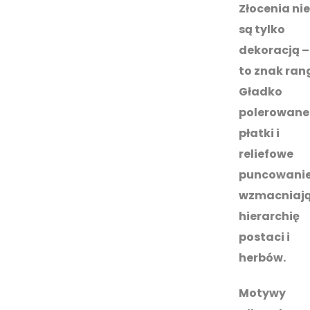
Złocenia nie
są tylko
dekoracją –
to znak rang
Gładko
polerowane
płatki i
reliefowe
puncowani
wzmacniaj
hierarchię
postaci i
herbów.
Motywy