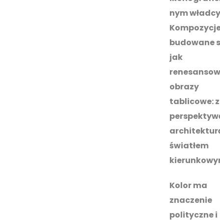
nym władcy
Kompozycj
budowane 
jak
renesanso
obrazy
tablicowe: z
perspektyw
architekturą
światłem
kierunkowy
Kolor ma
znaczenie
polityczne i