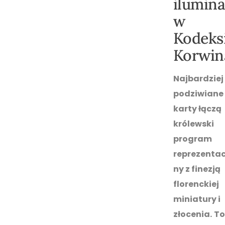
ilumina
w
Kodeks
Korwin
Najbardziej
podziwiane
karty łączą
królewski
program
reprezentac
ny z finezją
florenckiej
miniatury i
złocenia.
To