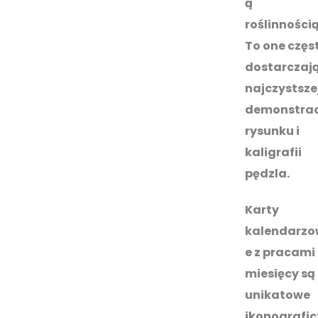
ą
roślinnością
To one częs
dostarczaj
najczystsze
demonstrac
rysunku i
kaligrafii
pędzla.
Karty
kalendarzo
e z pracami
miesięcy są
unikatowe
ikonografic