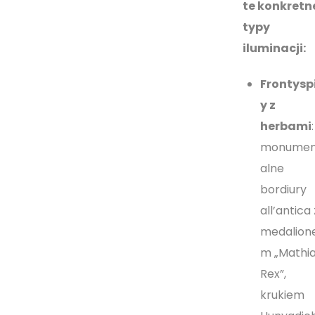
te konkretn
typy
iluminacji:
Frontysp
y z
herbami
:
monumen
alne
bordiury
all’antica 
medalion
m „Mathi
Rex”,
krukiem