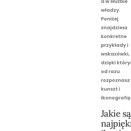
a w służbie
władzy.
Poniżej
znajdziesz
konkretne
przykłady i
wskazówki,
dzięki któr
od razu
rozpoznasz
kunszt i
ikonografię
Jakie są
najpięk