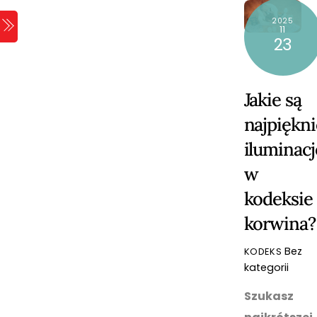
Skip
2025
Menu
to
11
23
content
Jakie są
najpiękni
iluminacj
w
kodeksie
korwina?
Bez
KODEKS
kategorii
Szukasz