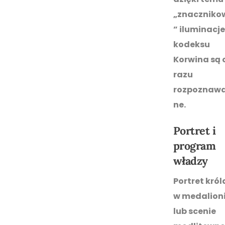
„znaczniko
” iluminacje
kodeksu
Korwina są 
razu
rozpoznawa
ne.
Portret i
program
władzy
Portret król
w medalion
lub scenie