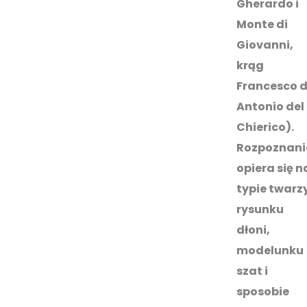
Gherardo i
Monte di
Giovanni,
krąg
Francesco d
Antonio del
Chierico).
Rozpoznani
opiera się n
typie twarzy
rysunku
dłoni,
modelunku
szat i
sposobie