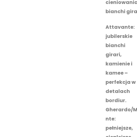
cieniowani
bianchi gira
Attavante:
jubilerskie
bianchi
girari,
kamienie i
kamee –
perfekcja w
detalach
bordiur.
Gherardo/
nte:
pełniejsze,