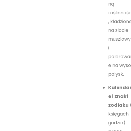
ną
roślinnoś
, kładzion
na złocie
muszlow
i
polerowa
e na wyso
połysk.
Kalenda
e i znaki
zodiaku
księgach
godzin):