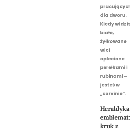
pracującyc
dla dworu.
Kiedy widzi
białe,
żyłkowane
wici
oplecione
perełkami i
rubinami –
jesteś w
„corvinie”.
Heraldyka 
emblemat
kruk z