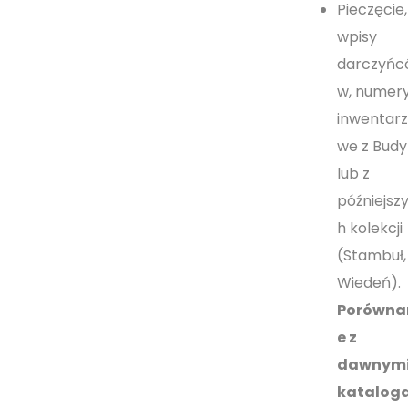
Pieczęcie,
wpisy
darczyńc
w, numer
inwentar
we z Budy
lub z
późniejsz
h kolekcji
(Stambuł,
Wiedeń).
Porówna
e z
dawnym
katalog