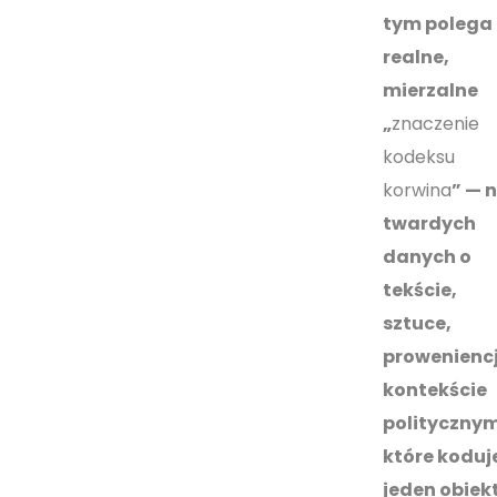
tym polega
realne,
mierzalne
„
znaczenie
kodeksu
korwina
” — 
twardych
danych o
tekście,
sztuce,
proweniencji
kontekście
politycznym
które koduj
jeden obiekt