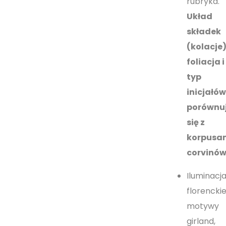
rubryka.
Układ
składek
(kolacje)
foliacja i
typ
inicjałó
porównu
się z
korpusa
corvinów
Iluminacja
florencki
motywy
girland,