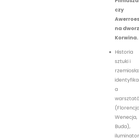
Pliniusza
czy
Awerroe
na dwor
Korwina.
Historia
sztuki i
rzemiosła
identyfika
a
warsztat
(Florencja
Wenecja,
Buda),
iluminato