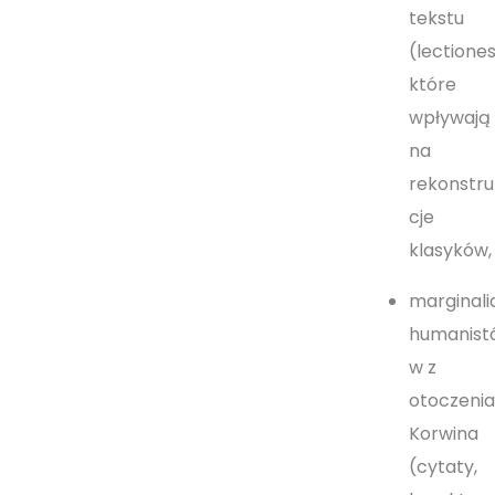
tekstu
(lectiones
które
wpływają
na
rekonstru
cje
klasyków,
marginali
humanist
w z
otoczeni
Korwina
(cytaty,