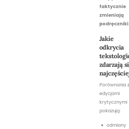
faktycznie
zmieniają
podręczniki
Jakie
odkrycia
tekstolog
zdarzają s
najczęście
Porównania 
edycjami
krytycznymi
pokazują:
odmiany