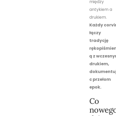
między
antykiem a
drukiem.
Każdy corvi
łączy
tradycję
rękopiśmie
ą z wczesn
drukiem,
dokumentu
c przełom
epok.
Co
noweg