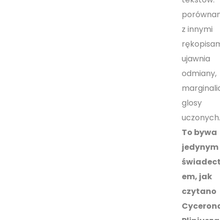
porównan
z innymi
rękopisa
ujawnia
odmiany,
marginalia
glosy
uczonych
To bywa
jedynym
świadec
em, jak
czytano
Cyceron