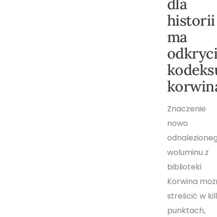
dla
historii
ma
odkryc
kodeks
korwin
Znaczenie
nowo
odnalezione
woluminu z
biblioteki
Korwina moż
streścić w kil
punktach,