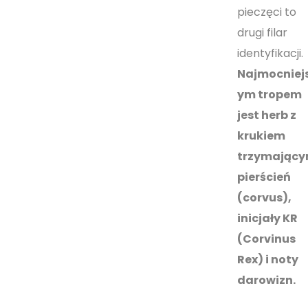
pieczęci to
drugi filar
identyfikacji.
Najmocniej
ym tropem
jest herb z
krukiem
trzymając
pierścień
(corvus),
inicjały KR
(Corvinus
Rex) i noty
darowizn.