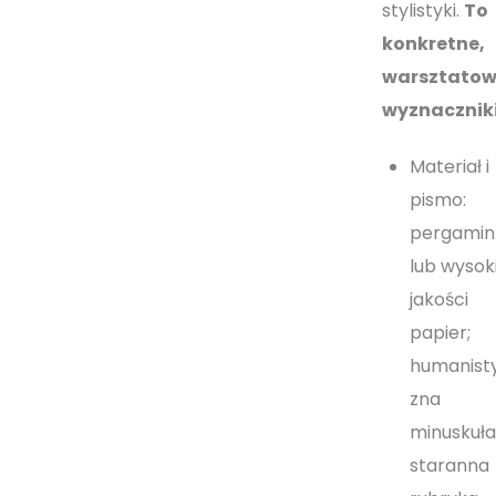
stylistyki.
To
konkretne,
warsztato
wyznaczniki
Materiał i
pismo:
pergamin
lub wysoki
jakości
papier;
humanist
zna
minuskuła
staranna