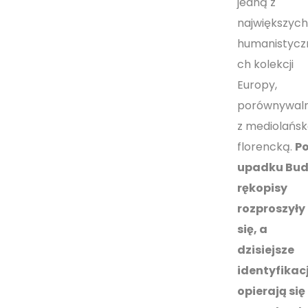
jedną z
największych
humanistycz
ch kolekcji
Europy,
porównywal
z mediolańsk
florencką.
P
upadku Bu
rękopisy
rozproszyły
się, a
dzisiejsze
identyfikac
opierają się