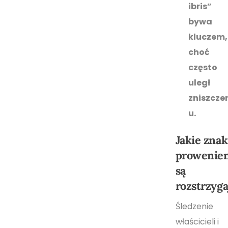
ibris”
bywa
kluczem,
choć
często
uległ
zniszcze
u.
Jakie znak
prowenie
są
rozstrzyga
Śledzenie
właścicieli i