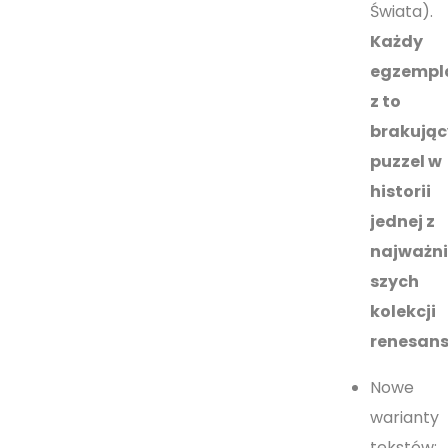
Świata).
Każdy
egzempl
z to
brakując
puzzel w
historii
jednej z
najważni
szych
kolekcji
renesans
Nowe
warianty
tekstów: