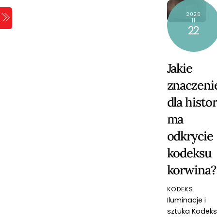
Skip
2025
Menu
to
11
22
content
Jakie
znaczeni
dla histor
ma
odkrycie
kodeksu
korwina?
KODEKS
Iluminacje i
sztuka Kodek