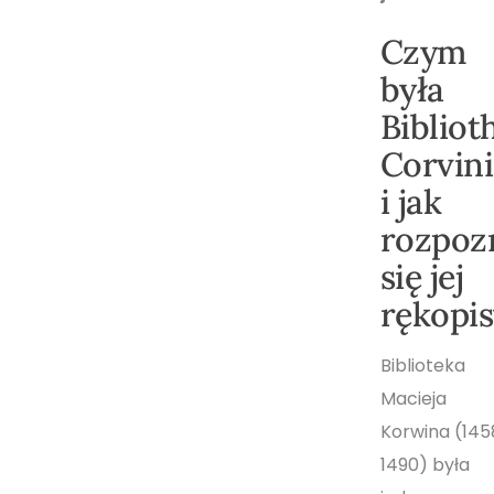
Czym
była
Bibliot
Corvin
i jak
rozpoz
się jej
rękopis
Biblioteka
Macieja
Korwina (145
1490) była