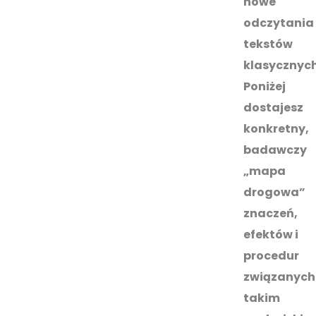
nowe
odczytania
tekstów
klasycznych
Poniżej
dostajesz
konkretny,
badawczy
„mapa
drogowa”
znaczeń,
efektów i
procedur
związanych
takim