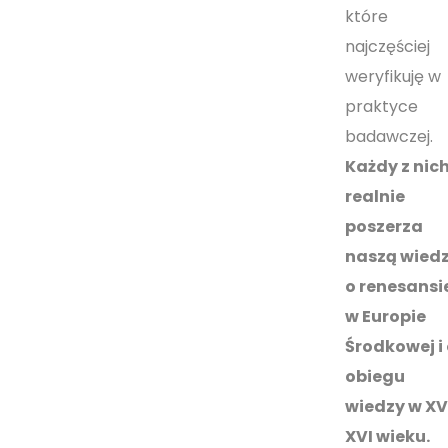
które
najczęściej
weryfikuję w
praktyce
badawczej.
Każdy z nic
realnie
poszerza
naszą wied
o renesansi
w Europie
Środkowej i 
obiegu
wiedzy w X
XVI wieku.