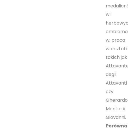
medalion
w i
herbowy
emblema
w; praca
warsztat
takich jak
Attavant
degli
Attavanti
czy
Gherardo 
Monte di
Giovanni.
Porówna