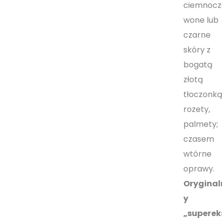
ciemnocz
wone lub
czarne
skóry z
bogatą
złotą
tłoczonką
rozety,
palmety;
czasem
wtórne
oprawy.
Oryginal
y
„superek