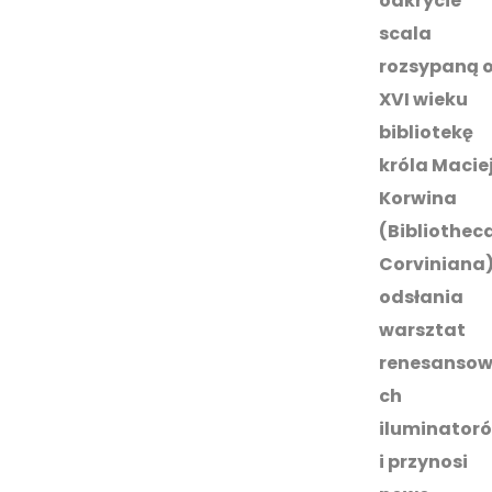
odkrycie
scala
rozsypaną 
XVI wieku
bibliotekę
króla Macie
Korwina
(Bibliothec
Corviniana)
odsłania
warsztat
renesanso
ch
iluminator
i przynosi