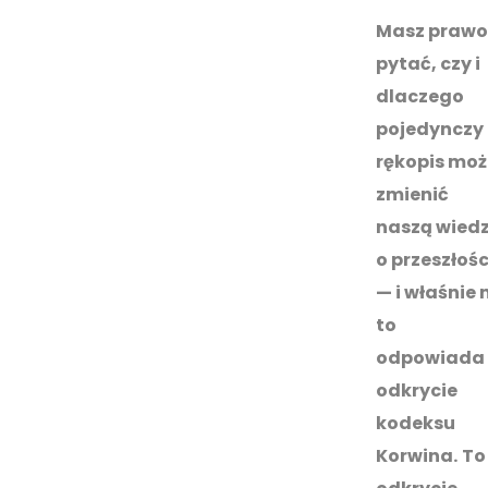
Masz prawo
pytać, czy i
dlaczego
pojedynczy
rękopis moż
zmienić
naszą wied
o przeszłośc
— i właśnie 
to
odpowiada
odkrycie
kodeksu
Korwina.
To