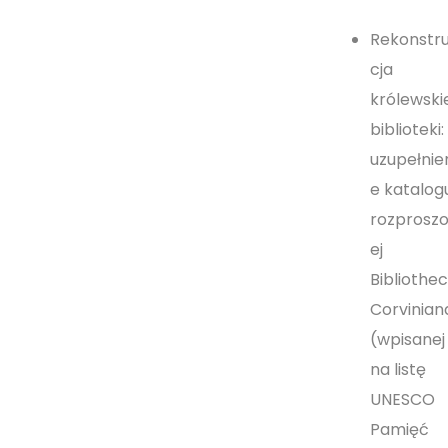
Rekonstr
cja
królewski
biblioteki:
uzupełnie
e katalog
rozprosz
ej
Bibliothe
Corvinian
(wpisanej
na listę
UNESCO
Pamięć