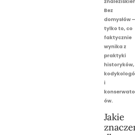
znaleziskie
Bez
domysłów 
tylko to, co
faktycznie
wynika z
praktyki
historyków,
kodykolog
i
konserwato
ów.
Jakie
znacze