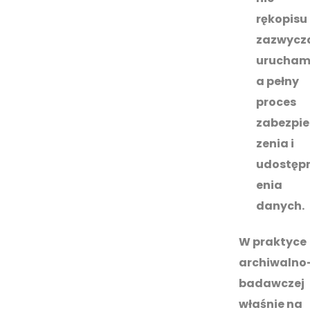
rękopisu
zazwycz
urucham
a pełny
proces
zabezpie
zenia i
udostęp
enia
danych.
W praktyce
archiwalno
badawczej
właśnie na