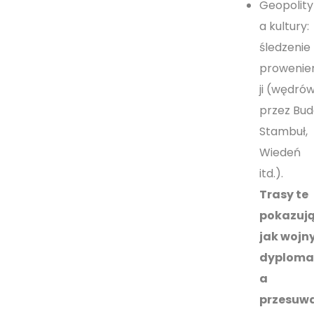
Geopolity
a kultury:
śledzenie
prowenie
ji (wędrów
przez Bud
Stambuł,
Wiedeń
itd.).
Trasy te
pokazują
jak wojny
dyploma
a
przesuw