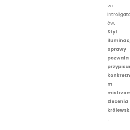
w i
introligat
ów.
Styl
iluminacj
oprawy
pozwala
przypisa
konkret
m
mistrzo
zlecenia
królewsk
.