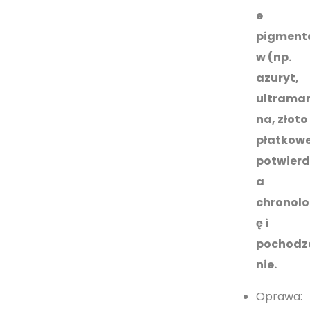
e
pigment
w (np.
azuryt,
ultrama
na, złoto
płatkow
potwierd
a
chronolo
ę i
pochodz
nie.
Oprawa: