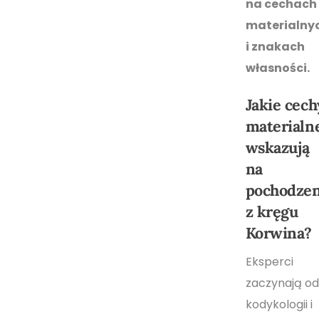
na cechach
materialny
i znakach
własności.
Jakie cech
materialn
wskazują
na
pochodzen
z kręgu
Korwina?
Eksperci
zaczynają od
kodykologii i