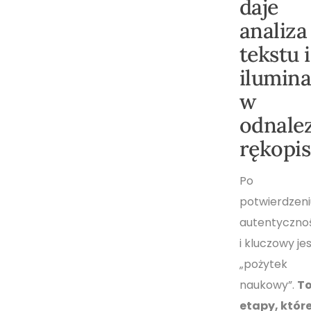
daje
analiza
tekstu i
ilumina
w
odnale
rękopis
Po
potwierdzeni
autentyczno
i kluczowy je
„pożytek
naukowy”.
T
etapy, któr