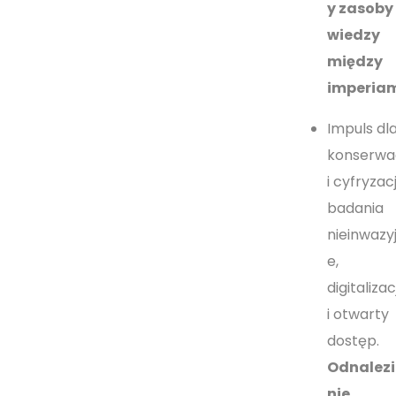
y zasoby
wiedzy
między
imperiam
Impuls dl
konserwac
i cyfryzacj
badania
nieinwazy
e,
digitalizac
i otwarty
dostęp.
Odnalezi
nie