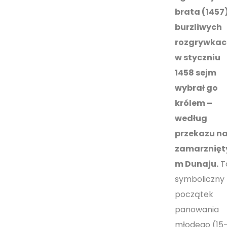
brata (1457)
burzliwych
rozgrywkac
w styczniu
1458 sejm
wybrał go
królem –
według
przekazu n
zamarznięt
m Dunaju.
T
symboliczny
początek
panowania
młodego (15