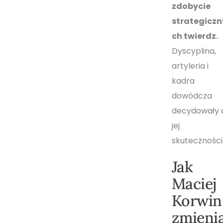
zdobycie
strategiczn
ch twierdz.
Dyscyplina,
artyleria i
kadra
dowódcza
decydowały 
jej
skuteczności
Jak
Maciej
Korwin
zmieni