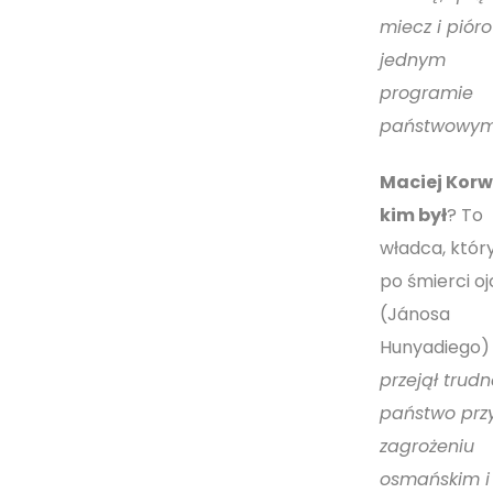
miecz i piór
jednym
programie
państwowy
Maciej Korw
kim był
? To
władca, któr
po śmierci oj
(Jánosa
Hunyadiego)
przejął trudn
państwo prz
zagrożeniu
osmańskim i