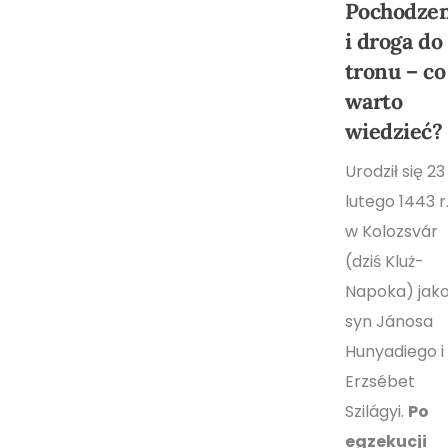
Pochodzen
i droga do
tronu – co
warto
wiedzieć?
Urodził się 23
lutego 1443 r
w Kolozsvár
(dziś Kluż-
Napoka) jak
syn Jánosa
Hunyadiego i
Erzsébet
Szilágyi.
Po
egzekucji