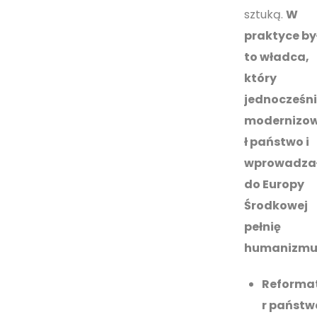
sztuką.
W
praktyce by
to władca,
który
jednocześn
modernizo
ł państwo i
wprowadza
do Europy
Środkowej
pełnię
humanizmu
Reforma
r państw