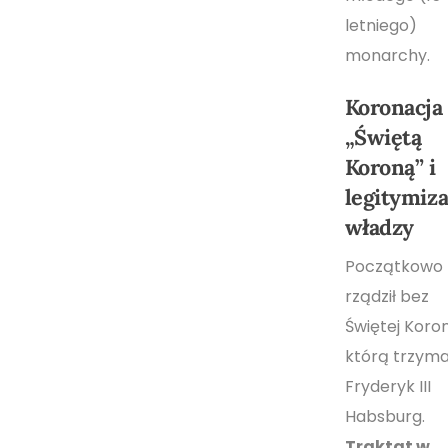
letniego)
monarchy.
Koronacja
„Świętą
Koroną” i
legitymiza
władzy
Początkowo
rządził bez
Świętej Koron
którą trzyma
Fryderyk III
Habsburg.
Traktat w