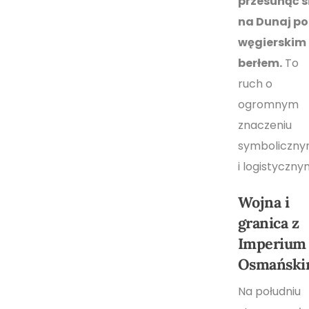
przesunąć s
na Dunaj p
węgierskim
berłem.
To
ruch o
ogromnym
znaczeniu
symboliczn
i logistyczny
Wojna i
granica z
Imperium
Osmańsk
Na południu