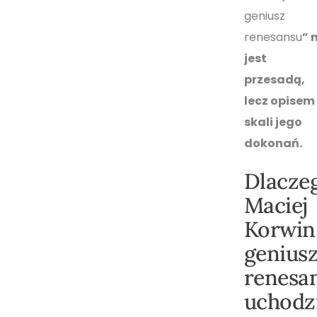
geniusz
renesansu
” 
jest
przesadą,
lecz opisem
skali jego
dokonań.
Dlacze
Maciej
Korwin
genius
renesa
uchodz