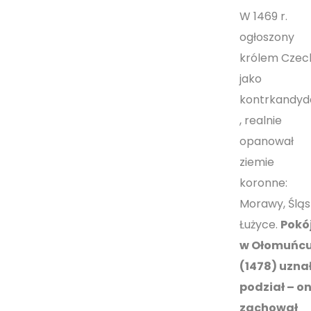
W 1469 r.
ogłoszony
królem Czec
jako
kontrkandyd
, realnie
opanował
ziemie
koronne:
Morawy, Śląsk
Łużyce.
Pokó
w Ołomuńc
(1478) uzna
podział – o
zachował