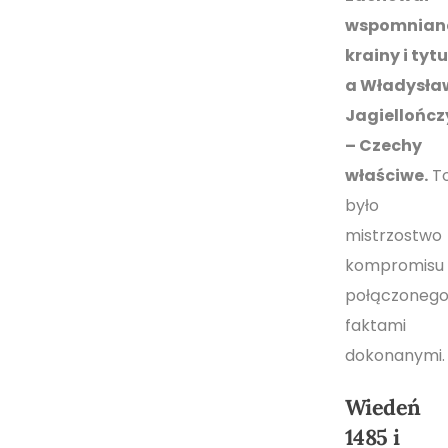
wspomnian
krainy i tytu
a Władysła
Jagiellończ
– Czechy
właściwe.
T
było
mistrzostwo
kompromisu
połączonego
faktami
dokonanymi.
Wiedeń
1485 i