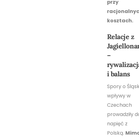
przy
racjonalny
kosztach.
Relacje z
Jagiellona
–
rywalizacj
i balans
Spory o Śląsk
wpływy w
Czechach
prowadziły d
napięć z
Polską.
Mim