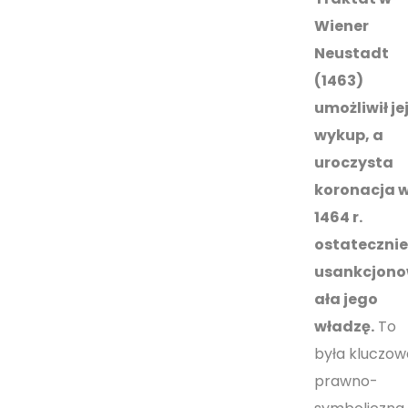
Wiener
Neustadt
(1463)
umożliwił je
wykup, a
uroczysta
koronacja 
1464 r.
ostatecznie
usankcjon
ała jego
władzę.
To
była kluczow
prawno-