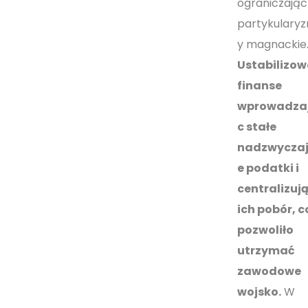
ograniczając
partykulary
y magnackie
Ustabilizow
finanse
wprowadza
c stałe
nadzwycza
e podatki i
centralizuj
ich pobór, c
pozwoliło
utrzymać
zawodowe
wojsko.
W