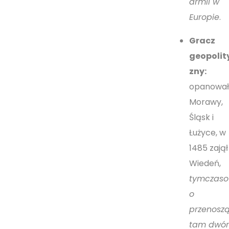
armii w
Europie
.
Gracz
geopolit
zny:
opanowa
Morawy,
Śląsk i
Łużyce, w
1485 zajął
Wiedeń,
tymczas
o
przenosz
tam dwór