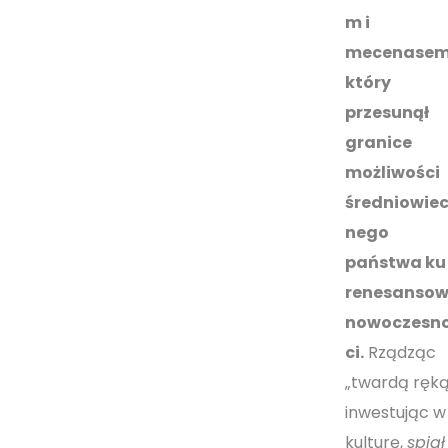
m i
mecenasem
który
przesunął
granice
możliwości
średniowie
nego
państwa ku
renesansow
nowoczesn
ci.
Rządząc
„twardą ręką”
inwestując w
kulturę,
spiął