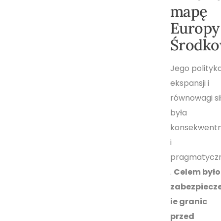
mapę
Europy
Środko
Jego polityk
ekspansji i
równowagi si
była
konsekwent
i
pragmatycz
.
Celem było
zabezpiecz
ie granic
przed