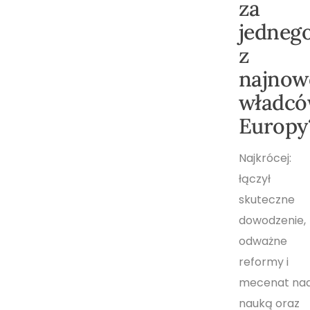
za
jedneg
z
najnow
władc
Europy
Najkrócej:
łączył
skuteczne
dowodzenie,
odważne
reformy i
mecenat na
nauką oraz