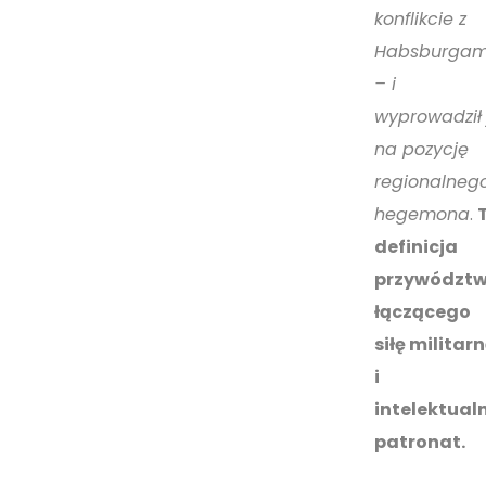
konflikcie z
Habsburgam
– i
wyprowadził 
na pozycję
regionalneg
hegemona
.
definicja
przywództ
łączącego
siłę militar
i
intelektual
patronat.