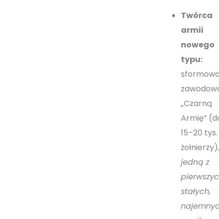
Twórca
armii
nowego
typu:
sformowa
zawodow
„Czarną
Armię” (d
15–20 tys.
żołnierzy)
jedną z
pierwszy
stałych,
najemny