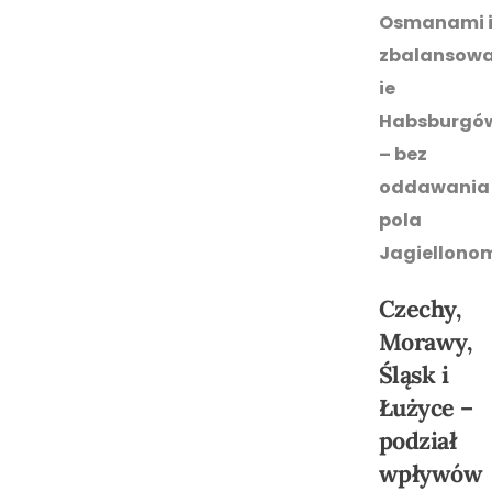
Osmanami 
zbalansow
ie
Habsburgó
– bez
oddawania
pola
Jagiellono
Czechy,
Morawy,
Śląsk i
Łużyce –
podział
wpływów