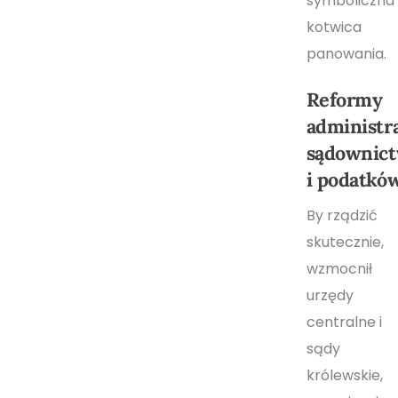
symboliczna
kotwica
panowania.
Reformy
administra
sądownic
i podatkó
By rządzić
skutecznie,
wzmocnił
urzędy
centralne i
sądy
królewskie,