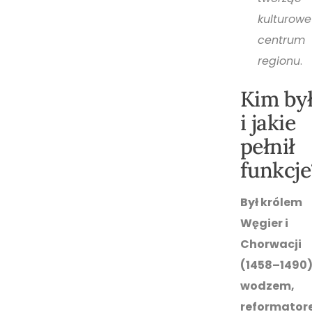
kulturowe
centrum
regionu
.
Kim by
i jakie
pełnił
funkcje
Był królem
Węgier i
Chorwacji
(1458–1490)
wodzem,
reformator