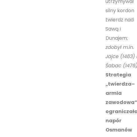
utrzymywał
silny kordon
twierdz nad
Sawą i
Dunajem;
zdobył m.in.
Jajce (1463) 
Šabac (1476
Strategia
„twierdza–
armia
zawodowa
ograniczał
napór
Osmanów