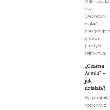
1486 r. wydał
tzw.
„Decretum
maius”,
porządkując
prawo i
praktykę
sejmikową.
„Czarna
Armia” –
jak
działała?
Była to stała,
opłacana z