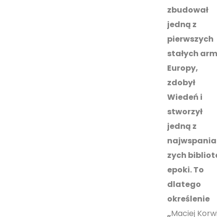
zbudował
jedną z
pierwszych
stałych arm
Europy,
zdobył
Wiedeń i
stworzył
jedną z
najwspania
zych bibliot
epoki. To
dlatego
określenie
„
Maciej Korw