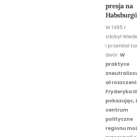
presja na
Habsburg
W 1485 r.
zdobył Wied
i przeniósł t
dwór.
W
praktyce
zneutralizo
ał roszczen
Fryderyka III
pokazując, 
centrum
polityczne
regionu mo