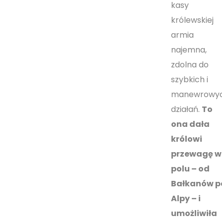
kasy
królewskiej
armia
najemna,
zdolna do
szybkich i
manewrowy
działań.
To
ona dała
królowi
przewagę w
polu – od
Bałkanów p
Alpy – i
umożliwiła