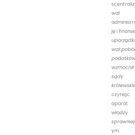
scentrali
wał
administr
ję i finanse
uporządk
wał pobó
podatków
wzmocnił
sądy
królewski
czyniąc
aparat
władzy
sprawniej
ym.