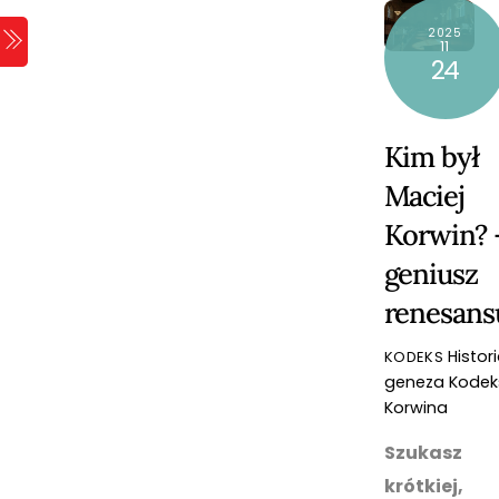
Skip
2025
Menu
to
11
24
content
Kim był
Maciej
Korwin? 
geniusz
renesans
Histori
KODEKS
geneza Kodek
Korwina
Szukasz
krótkiej,