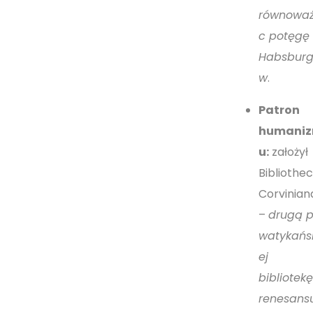
równowa
c potęgę
Habsbur
w
.
Patron
humani
u:
założył
Bibliothe
Corvinian
–
drugą 
watykańs
ej
bibliotek
renesans