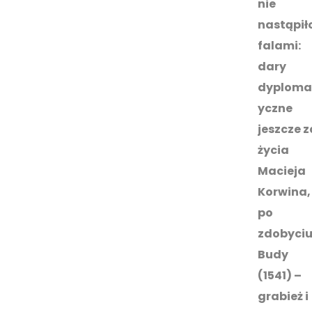
nie
nastąpił
falami:
dary
dyploma
yczne
jeszcze z
życia
Macieja
Korwina,
po
zdobyci
Budy
(1541) –
grabież i