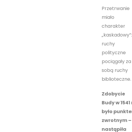
Przetrwanie
miało
charakter
„kaskadowy”:
ruchy
polityczne
pociągały za
sobą ruchy
biblioteczne.
Zdobycie
Budy w 1541 r
było punkt
zwrotnym –
nastąpiła