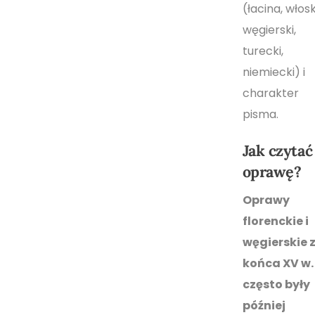
(łacina, włosk
węgierski,
turecki,
niemiecki) i
charakter
pisma.
Jak czytać
oprawę?
Oprawy
florenckie i
węgierskie 
końca XV w.
często były
później