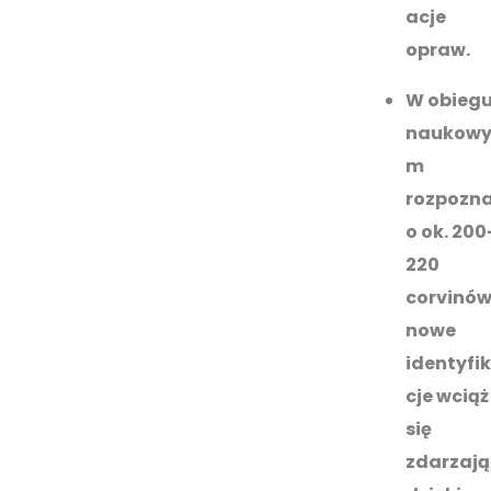
acje
opraw.
W obieg
naukow
m
rozpozn
o ok. 200
220
corvinów
nowe
identyfi
cje wciąż
się
zdarzają