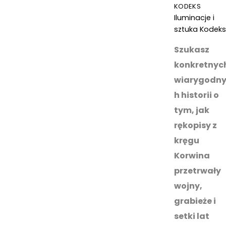
KODEKS
Iluminacje i
sztuka Kodek
Szukasz
konkretnyc
wiarygodn
h historii o
tym, jak
rękopisy z
kręgu
Korwina
przetrwały
wojny,
grabieże i
setki lat