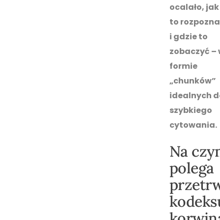
ocalało, jak
to rozpozn
i gdzie to
zobaczyć –
formie
„chunków”
idealnych d
szybkiego
cytowania.
Na czy
polega
przetr
kodeks
korwin