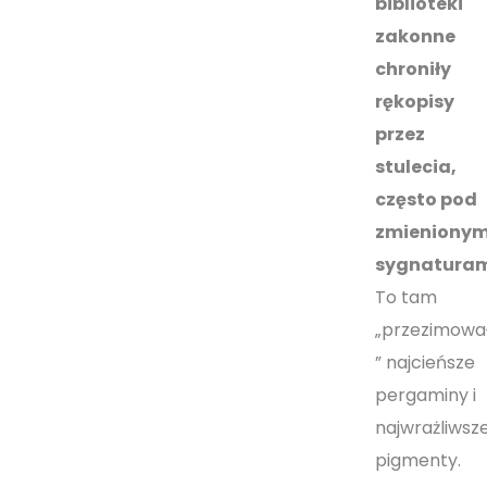
biblioteki
zakonne
chroniły
rękopisy
przez
stulecia,
często pod
zmienionym
sygnaturam
To tam
„przezimowa
” najcieńsze
pergaminy i
najwrażliwsz
pigmenty.