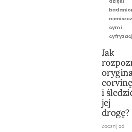
dzięki
badani
nieniszc
cym i
cyfryzacj
Jak
rozpoz
orygin
corvin
i śledzi
jej
drogę?
Zacznij od