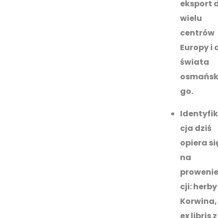
eksport 
wielu
centrów
Europy i 
świata
osmańsk
go.
Identyfi
cja dziś
opiera si
na
proweni
cji: herby
Korwina,
ex libris z