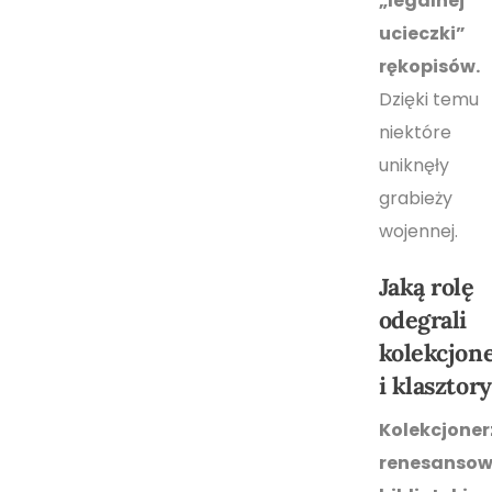
„legalnej
ucieczki”
rękopisów.
Dzięki temu
niektóre
uniknęły
grabieży
wojennej.
Jaką rolę
odegrali
kolekcjon
i klasztor
Kolekcjoner
renesansowi