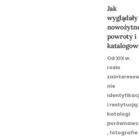
Jak
wyglądały
nowożytn
powroty i
katalogow
Od XIX w.
rosło
zaintereso
nie
identyfikac
i restytucją;
katalogi
porównawc
, fotografie 