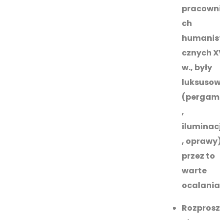
pracown
ch
humanis
cznych X
w., były
luksuso
(pergam
,
iluminac
, oprawy)
przez to
warte
ocalania
Rozpros