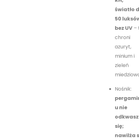
RH,
światło 
50 luksó
bez UV
– 
chroni
azuryt,
minium i
zieleń
miedziow
Nośnik:
pergami
u nie
odkwasz
się;
nawilża s