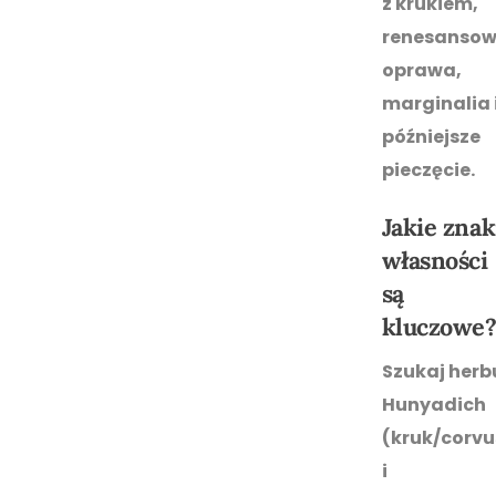
z krukiem,
renesanso
oprawa,
marginalia 
późniejsze
pieczęcie.
Jakie znak
własności
są
kluczowe
Szukaj herb
Hunyadich
(kruk/corvu
i