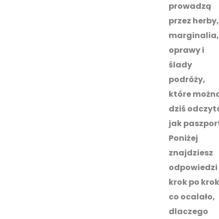
prowadzą
przez herby,
marginalia,
oprawy i
ślady
podróży,
które możn
dziś odczyt
jak paszport
Poniżej
znajdziesz
odpowiedzi
krok po krok
co ocalało,
dlaczego