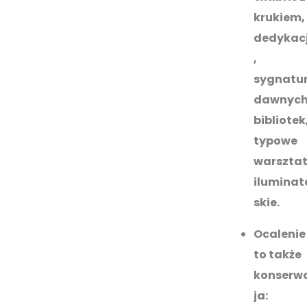
krukiem,
dedykac
,
sygnatu
dawnyc
bibliotek
typowe
warszta
iluminat
skie.
Ocalenie
to także
konserw
ja: