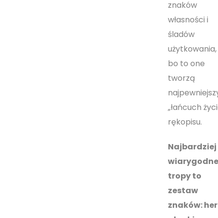
znaków
własności i
śladów
użytkowania,
bo to one
tworzą
najpewniejsz
„łańcuch życi
rękopisu.
Najbardziej
wiarygodn
tropy to
zestaw
znaków: he