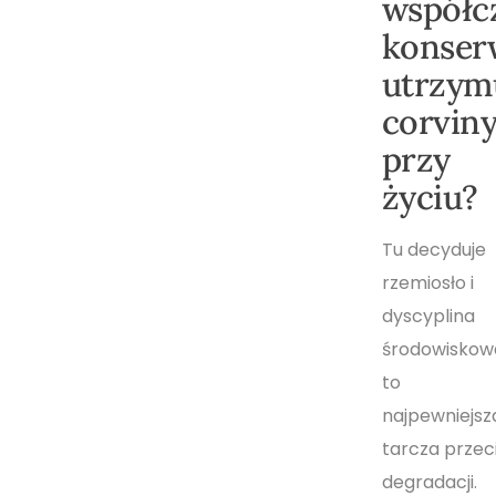
współc
konser
utrzym
corvin
przy
życiu?
Tu decyduje
rzemiosło i
dyscyplina
środowiskow
to
najpewniejsz
tarcza przec
degradacji.