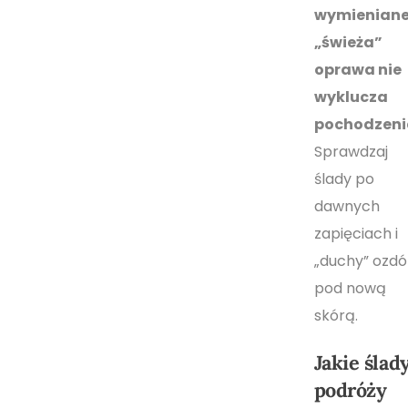
wymieniane
„świeża”
oprawa nie
wyklucza
pochodzeni
Sprawdzaj
ślady po
dawnych
zapięciach i
„duchy” ozd
pod nową
skórą.
Jakie ślad
podróży