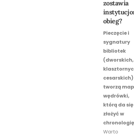
zostawia
instytucj
obieg?
Pieczęcie i
sygnatury
bibliotek
(dworskich,
klasztornyc
cesarskich)
tworzą map
wędrówki,
którą da się
złożyć w
chronologię
Warto