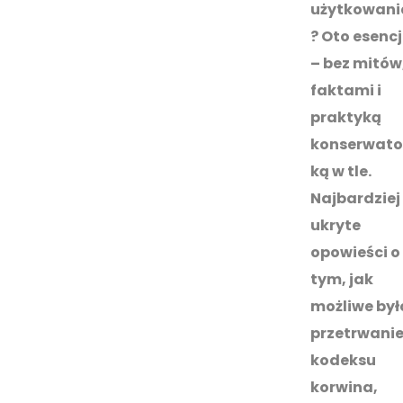
użytkowani
? Oto esenc
– bez mitów,
faktami i
praktyką
konserwato
ką w tle.
Najbardziej
ukryte
opowieści o
tym, jak
możliwe był
przetrwani
kodeksu
korwina
,