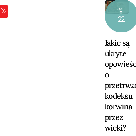
Skip
2025
Menu
to
11
22
content
Jakie są
ukryte
opowieśc
o
przetrwa
kodeksu
korwina
przez
wieki?