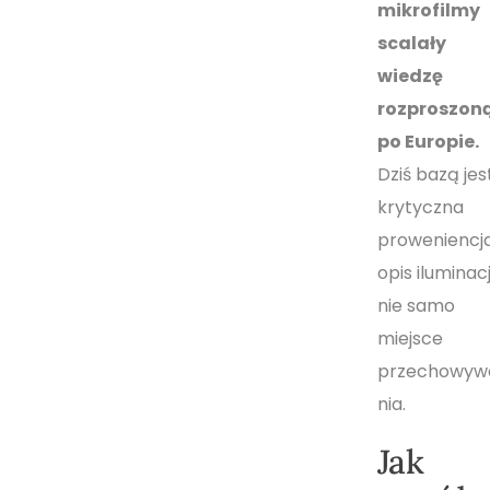
mikrofilmy
scalały
wiedzę
rozproszon
po Europie.
Dziś bazą jes
krytyczna
proweniencja
opis iluminacji
nie samo
miejsce
przechowyw
nia.
Jak