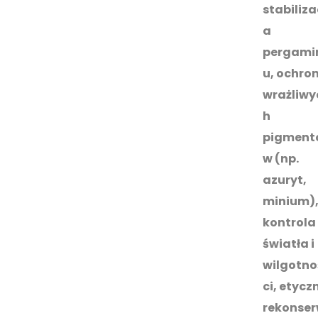
stabiliza
a
pergami
u, ochro
wrażliwy
h
pigment
w (np.
azuryt,
minium)
kontrola
światła i
wilgotno
ci, etycz
rekonse