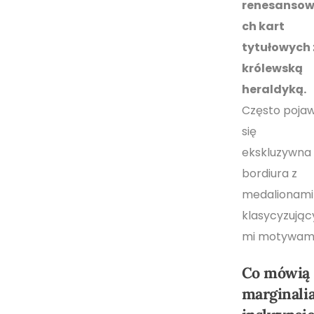
renesanso
ch kart
tytułowych 
królewską
heraldyką.
Często pojaw
się
ekskluzywna
bordiura z
medalionami 
klasycyzując
mi motywami
Co mówią
marginalia