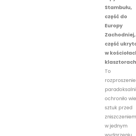
Stambułu,
część do
Europy
Zachodniej,
część ukryt
w kościołach
klasztorach
To
rozproszenie
paradoksalni
ochroniło wie
sztuk przed
zniszczenie
w jednym
wydarzeniu.