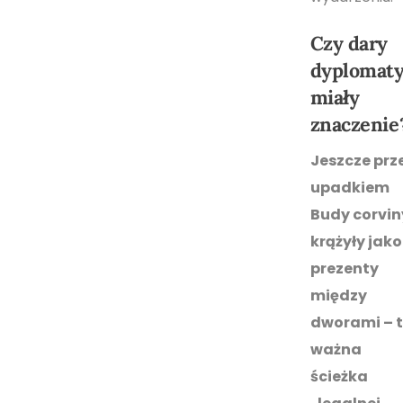
Czy dary
dyplomat
miały
znaczenie
Jeszcze prz
upadkiem
Budy corvin
krążyły jako
prezenty
między
dworami – 
ważna
ścieżka