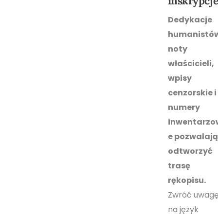
inskrypcj
Dedykacje
humanistó
noty
właścicieli,
wpisy
cenzorskie i
numery
inwentarzo
e pozwalają
odtworzyć
trasę
rękopisu.
Zwróć uwag
na język